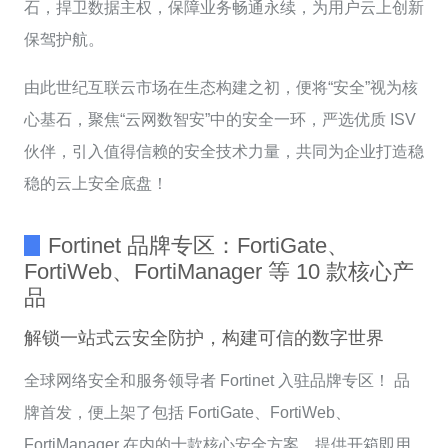
石，捍卫数据主权，保障业务畅通永续，为用户云上创新
保驾护航。
由此世纪互联云市场在生态构建之初，便将“安全”视为核
心基石，聚焦“云网数智安”中的安全一环，严选优质 ISV
伙伴，引入值得信赖的安全技术力量，共同为企业打造稳
稳的云上安全底盘！
Fortinet 品牌专区：FortiGate、
FortiWeb、FortiManager 等 10 款核心产
品
解锁一站式云安全防护，构建可信的数字世界
全球网络安全和服务领导者 Fortinet 入驻品牌专区！ 品
牌首发，便上架了包括 FortiGate、FortiWeb、
FortiManager 在内的十款核心安全方案，提供开箱即用