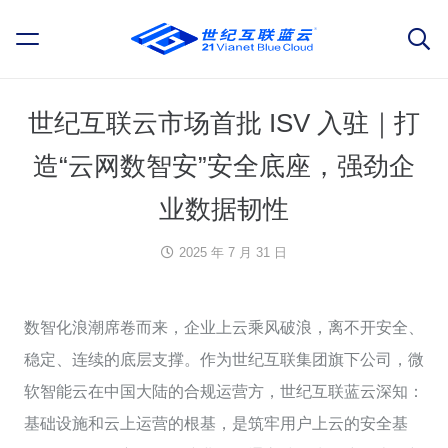
世纪互联云市场首批 ISV 入驻｜打
造“云网数智安”安全底座，强劲企
业数据韧性
2025 年 7 月 31 日
数智化浪潮席卷而来，企业上云乘风破浪，离不开安全、
稳定、连续的底层支撑。作为世纪互联集团旗下公司，微
软智能云在中国大陆的合规运营方，世纪互联蓝云深知：
基础设施和云上运营的根基，是筑牢用户上云的安全基