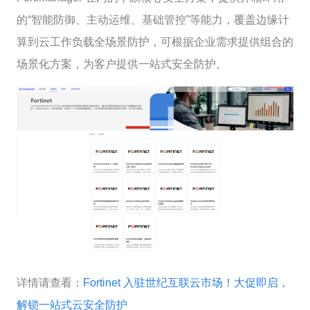
的“智能防御、主动运维、基础管控”等能力，覆盖边缘计
算到云工作负载全场景防护，可根据企业需求提供组合的
场景化方案，为客户提供一站式安全防护。
详情请查看：
Fortinet 入驻世纪互联云市场！大促即启，
解锁一站式云安全防护