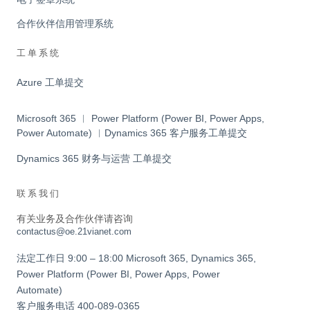
合作伙伴信用管理系统
工单系统
Azure 工单提交
Microsoft 365 ︱ Power Platform (Power BI, Power Apps,
Power Automate) ︱Dynamics 365 客户服务工单提交
Dynamics 365 财务与运营 工单提交
联系我们
有关业务及合作伙伴请咨询
contactus@oe.21vianet.com
法定工作日 9:00 – 18:00 Microsoft 365, Dynamics 365,
Power Platform (Power BI, Power Apps, Power
Automate)
客户服务电话
400-089-0365