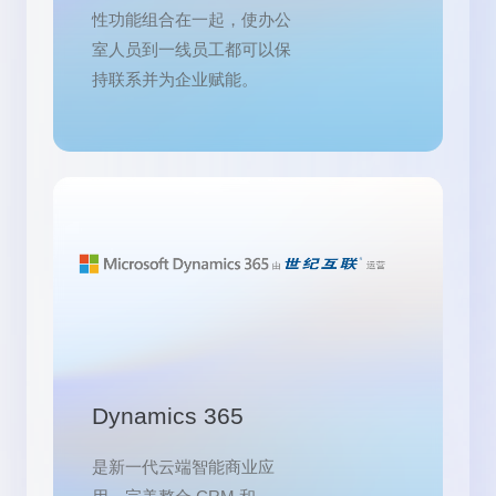
性功能组合在一起，使办公
室人员到一线员工都可以保
持联系并为企业赋能。
Dynamics 365
是新一代云端智能商业应