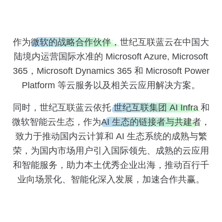
作为
微软的战略合作伙伴，
世纪互联蓝云在中国大
陆境内运营国际水准的 Microsoft Azure, Microsoft
365，Microsoft Dynamics 365 和 Microsoft Power
Platform 等云服务以及相关云应用解决方案。
同时，世纪互联蓝云依托
世纪互联集团 AI Infra
和
微软智能云生态，作为
AI 生态的链接者与共建者
，
致力于推动国内云计算和 AI 生态系统的成熟与繁
荣，为国内市场用户引入国际领先、成熟的云应用
和智能服务，助力本土优秀企业出海，推动百行千
业向场景化、智能化深入发展，加速合作共赢。