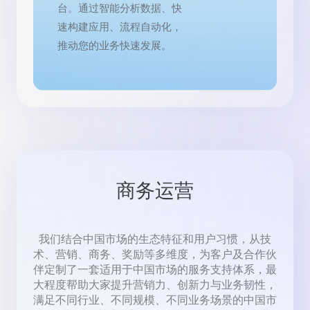
台。通过智能分析数据、快
速构建应用、流程自动化，
推动您的业务快速发展。
商务运营
我们结合中国市场的生态特征和用户习惯，从技
术、营销、商务、奖励等多维度，为客户及合作伙
伴定制了一套适用于中国市场的服务支持体系，最
大程度帮助大家提升营销力、创新力与业务韧性，
满足不同行业、不同规模、不同业务场景的中国市