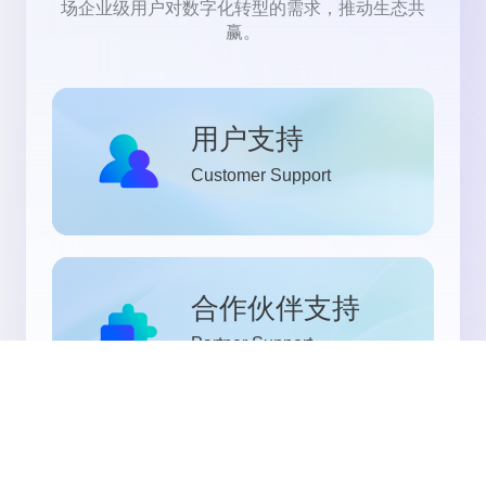
场企业级用户对数字化转型的需求，推动生态共
赢。
用户支持
Customer Support
合作伙伴支持
Partner Support