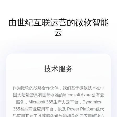
由世纪互联运营的微软智能
云
技术服务
作为微软的战略合作伙伴，我们基于微软技术在中
国大陆运营具有国际水准的Microsoft Azure公有云
服务，Microsoft 365生产力云平台，Dynamics
365智能商业应用平台，以及 Power Platform低代
码应用开发工具等服务矩阵和相关的云应用解决方