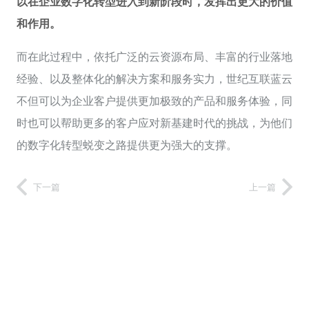
以在企业数字化转型进入到新阶段时，发挥出更大的价值
和作用。
而在此过程中，依托广泛的云资源布局、丰富的行业落地
经验、以及整体化的解决方案和服务实力，世纪互联蓝云
不但可以为企业客户提供更加极致的产品和服务体验，同
时也可以帮助更多的客户应对新基建时代的挑战，为他们
的数字化转型蜕变之路提供更为强大的支撑。
下一篇
上一篇