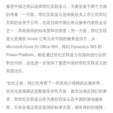
曼恩中国之所以选择世纪互联蓝云，主要是基于两个方面
的考量：一方面，世纪互联蓝云是纳斯达克上市公司世纪
互联的全资子公司，也是目前中国公有云服务代表性企业
之一，具有较高的知名度和信誉度；另一方面，世纪互联
蓝云是微软 Azure 公有云在中国的服务提供方，从
Microsoft Azure 到 Office 365，再到 Dynamics 365 和
Power Platform，都是通过世纪互联蓝云在国内进行运营
和交付的，这也进一步加深了曼恩中国对世纪互联蓝云的
高度信任。
“在此之前，我们也考察了一些其他小规模的云服务商，
但无论是规模还是数据安全性方面，都无法满足我们的要
求，而世纪互联蓝云作为微软四朵云在中国的落地服务
商，它在合规运营还是国际标准方面，都有很好的保障，