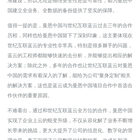
准建设，所以无论是物理安全性还是可靠性，都为曼恩中
国建立全业务、全数据的备份提供了坚实的保障。
值得一提的是，曼恩中国与世纪互联蓝云过去三年的合作
历程，同样也给曼恩中国留下了深刻印象，这主要体现在
世纪互联蓝云的专业性非常高，特别是很多棘手的问题，
蓝云的工程师都能够快速的去分析，并能够提出相应的解
决方案；除此之外，多年的合作也让世纪互联蓝云对曼恩
中国的需求有着深入的了解，能给为公司“量身定制”相关
的解决方案，这也是蓝云成为曼恩中国项目合作中首选合
作伙伴的重要原因。
不难看出，通过和世纪互联蓝云全方位的合作，曼恩中国
实现了企业上云的蜕变升级，不仅从容化解了业务不断增
长带来的挑战，更大大提升了公司的信息化、数字化的管