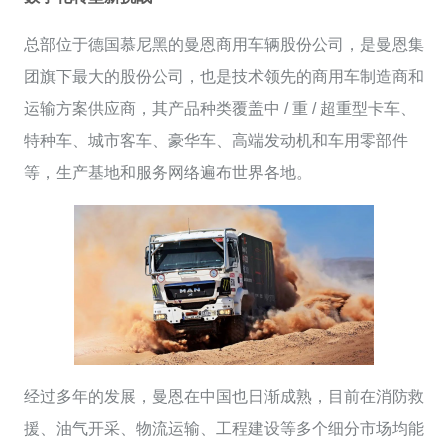
总部位于德国慕尼黑的曼恩商用车辆股份公司，是曼恩集
团旗下最大的股份公司，也是技术领先的商用车制造商和
运输方案供应商，其产品种类覆盖中 / 重 / 超重型卡车、
特种车、城市客车、豪华车、高端发动机和车用零部件
等，生产基地和服务网络遍布世界各地。
经过多年的发展，曼恩在中国也日渐成熟，目前在消防救
援、油气开采、物流运输、工程建设等多个细分市场均能