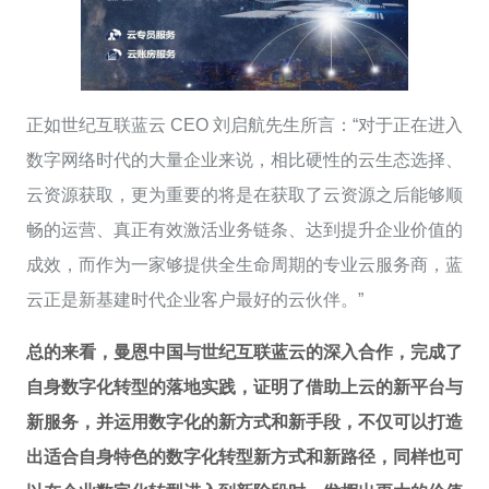
正如世纪互联蓝云 CEO 刘启航先生所言：“对于正在进入
数字网络时代的大量企业来说，相比硬性的云生态选择、
云资源获取，更为重要的将是在获取了云资源之后能够顺
畅的运营、真正有效激活业务链条、达到提升企业价值的
成效，而作为一家够提供全生命周期的专业云服务商，蓝
云正是新基建时代企业客户最好的云伙伴。”
总的来看，曼恩中国与世纪互联蓝云的深入合作，完成了
自身数字化转型的落地实践，证明了借助上云的新平台与
新服务，并运用数字化的新方式和新手段，不仅可以打造
出适合自身特色的数字化转型新方式和新路径，同样也可