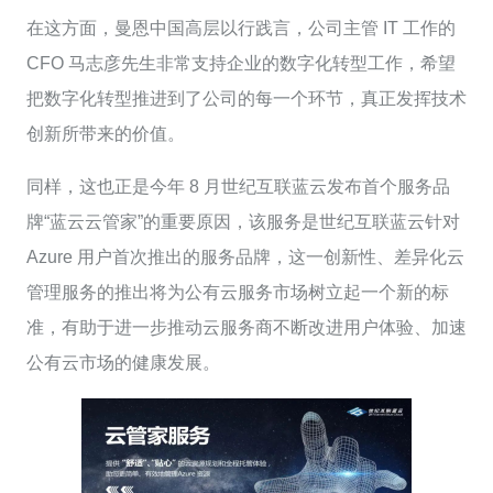
在这方面，曼恩中国高层以行践言，公司主管 IT 工作的
CFO 马志彦先生非常支持企业的数字化转型工作，希望
把数字化转型推进到了公司的每一个环节，真正发挥技术
创新所带来的价值。
同样，这也正是今年 8 月世纪互联蓝云发布首个服务品
牌“蓝云云管家”的重要原因，该服务是世纪互联蓝云针对
Azure 用户首次推出的服务品牌，这一创新性、差异化云
管理服务的推出将为公有云服务市场树立起一个新的标
准，有助于进一步推动云服务商不断改进用户体验、加速
公有云市场的健康发展。