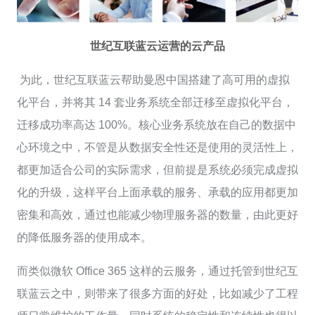
世纪互联蓝云运营的云产品
为此，世纪互联蓝云帮助曼恩中国搭建了高可用的虚拟
化平台，并将其 14 套业务系统全部迁移至虚拟化平台，
迁移成功率高达 100%。核心业务系统放在自己的数据中
心环境之中，不管是从数据安全性还是使用的灵活性上，
都更加适合公司的实际需求，但前提是系统必须完成虚拟
化的升级，这样平台上面承载的服务、承载的应用都更加
密集和高效，通过也能减少物理服务器的数量，由此更好
的降低服务器的使用成本。
而类似微软 Office 365 这样的云服务，通过托管到世纪互
联蓝云之中，则带来了很多方面的好处，比如减少了工程