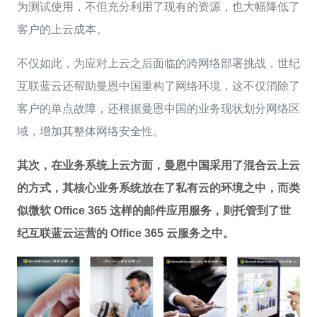
为测试使用，不但充分利用了现有的资源，也大幅降低了
客户的上云成本。
不仅如此，为应对上云之后面临的跨网络部署挑战，世纪
互联蓝云还帮助曼恩中国重构了网络环境，这不仅消除了
客户的单点故障，还根据曼恩中国的业务现状划分网络区
域，增加其整体网络安全性。
其次，在业务系统上云方面，曼恩中国采用了混合云上云
的方式，其核心业务系统放在了私有云的环境之中，而类
似微软 Office 365 这样的邮件应用服务，则托管到了世
纪互联蓝云运营的 Office 365 云服务之中。