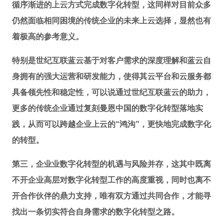
循序渐进的上云方式完成数字化转型，这同样对目前众多
仍然面临相同困境的传统企业的未来上云选择，显然也有
着极高的参考意义。
特别是世纪互联蓝云基于对客户需求的深度理解和蓝云自
身拥有的强大运营和研发能力，使得其云平台和云服务都
具备领先性和稳定性，可以说通过世纪互联蓝云的助力，
更多的传统企业通过复刻曼恩中国的数字化转型落地实
践，从而可以跨越企业上云的“鸿沟”，更快地完成数字化
的转型。
第三，企业业数字化转型的机遇与风险并存，这其中既离
不开企业高层对数字化转型工作的高度重视，同时也离不
开合作伙伴的鼎力支持，唯有双方通过共同合作，才能寻
找出一条切实符合自身需求的数字化转型之路。