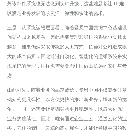
外该邮件系统也无法做到实时升级，这些难题都让 IT 难
以满足业务发展追求灵活、弹性和快速的需求。
三是，从系统运维层面看，随着曼恩中国数据中心基础设
施架构越来越复杂，因此需要管理和维护的系统也会越来
越多，如果仍然采取传统的人工方式，也会对公司造成很
大的成本负担，因此通过自动化、智能化的运维系统来实
现系统的管理，同样也需要曼恩中国做出长远的安排与考
虑。
由此可见，随着业务的高速成长，曼恩中国不仅需要让基
础架构更具弹性，以方便更快的推出新业务，增加新的竞
争力；同时还需要让基础架构更具稳定性，以最大化保证
业务的连续性。因此，唯有通过企业上云，通过云化的业
务，云化的管理，云端的高扩展性，才能让曼恩中国的数