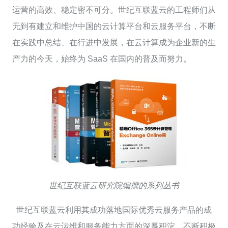
运营的高效、稳定密不可分。世纪互联蓝云的工程师们从
无到有建立和维护中国的云计算平台和云服务平台，不断
在实践中总结、在行进中发展，在云计算成为企业新的生
产力的今天，始终为 SaaS 在国内的普及而努力。
世纪互联蓝云研究院编撰的系列丛书
世纪互联蓝云利用其成功落地国际优秀云服务产品的成
功经验及在云运维和服务能力方面的深厚积淀，不断积极