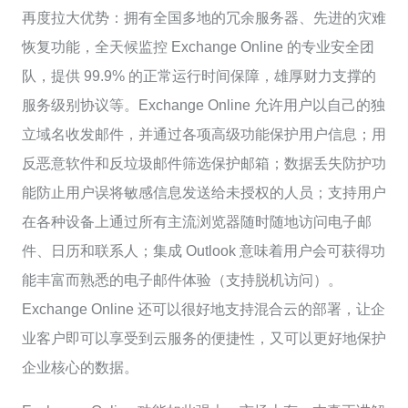
再度拉大优势：拥有全国多地的冗余服务器、先进的灾难
恢复功能，全天候监控 Exchange Online 的专业安全团
队，提供 99.9% 的正常运行时间保障，雄厚财力支撑的
服务级别协议等。Exchange Online 允许用户以自己的独
立域名收发邮件，并通过各项高级功能保护用户信息；用
反恶意软件和反垃圾邮件筛选保护邮箱；数据丢失防护功
能防止用户误将敏感信息发送给未授权的人员；支持用户
在各种设备上通过所有主流浏览器随时随地访问电子邮
件、日历和联系人；集成 Outlook 意味着用户会可获得功
能丰富而熟悉的电子邮件体验（支持脱机访问）。
Exchange Online 还可以很好地支持混合云的部署，让企
业客户即可以享受到云服务的便捷性，又可以更好地保护
企业核心的数据。