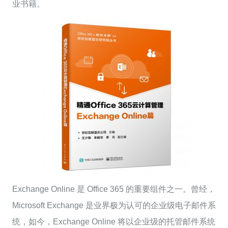
业书籍。
Exchange Online 是 Office 365 的重要组件之一。曾经，
Microsoft Exchange 是业界极为认可的企业级电子邮件系
统，如今，Exchange Online 将以企业级的托管邮件系统